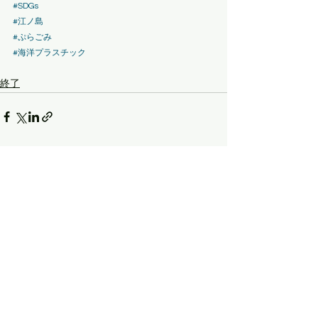
#SDGs
#江ノ島
#ぷらごみ
#海洋プラスチック
終了
すべて表示
最新記事