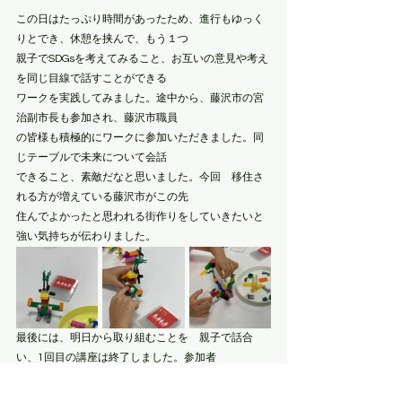
この日はたっぷり時間があったため、進行もゆっく
りとでき、休憩を挟んで、もう１つ
親子でSDGsを考えてみること、お互いの意見や考え
を同じ目線で話すことができる
ワークを実践してみました。途中から、藤沢市の宮
治副市長も参加され、藤沢市職員
の皆様も積極的にワークに参加いただきました。同
じテーブルで未来について会話
できること、素敵だなと思いました。今回　移住さ
れる方が増えている藤沢市がこの先
住んでよかったと思われる街作りをしていきたいと
強い気持ちが伝わりました。
最後には、明日から取り組むことを　親子で話合
い、1回目の講座は終了しました。参加者
の「楽しかった。」「夢中で取り組んだ。」「でき
ることから始めたい。」「親子で